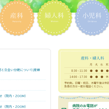
産科・婦人科
月
火
水
木
間と立会い分娩について(産婦
8:30 - 11:30
●
●
●
●
14:00 - 17:30
●
●
●
休
予約制。日曜・祝日、木曜午後は休
急患の方は一度お電話ください。
せ（院内・ZOOM）
せ（院内・ZOOM）