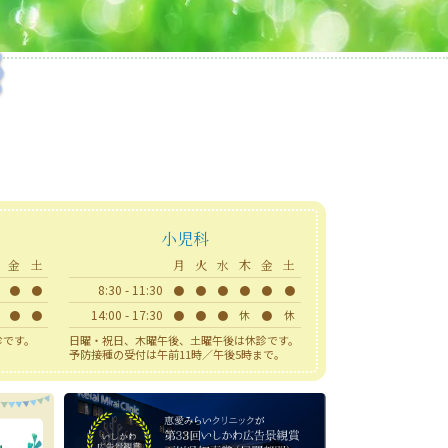
小児科
金
土
月
火
水
木
金
土
8:30 - 11:30
●
●
●
●
●
●
●
●
14:00 - 17:30
●
●
●
●
●
休
●
休
診です。
日曜・祝日、木曜午後、土曜午後は休診です。
予防接種の受付は午前11時／午後5時まで。